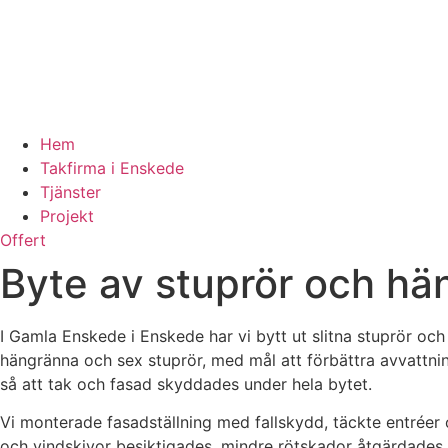
Hem
Takfirma i Enskede
Tjänster
Projekt
Offert
Byte av stuprör och hä
I Gamla Enskede i Enskede har vi bytt ut slitna stuprör oc
hängränna och sex stuprör, med mål att förbättra avvattni
så att tak och fasad skyddades under hela bytet.
Vi monterade fasadställning med fallskydd, täckte entréer
och vindskivor besiktigades, mindre rötskador åtgärdades o