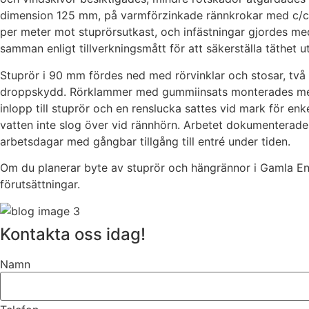
dimension 125 mm, på varmförzinkade rännkrokar med c/c 6
per meter mot stuprörsutkast, och infästningar gjordes me
samman enligt tillverkningsmått för att säkerställa täthet 
Stuprör i 90 mm fördes ned med rörvinklar och stosar, två
droppskydd. Rörklammer med gummiinsats monterades med ros
inlopp till stuprör och en renslucka sattes vid mark för enk
vatten inte slog över vid rännhörn. Arbetet dokumenterade
arbetsdagar med gångbar tillgång till entré under tiden.
Om du planerar byte av stuprör och hängrännor i Gamla Ens
förutsättningar.
Kontakta oss idag!
Namn