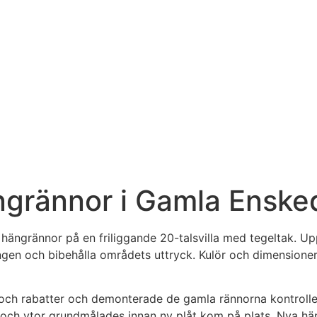
ngrännor i Gamla Enske
h hängrännor på en friliggande 20-talsvilla med tegeltak. 
ngen och bibehålla områdets uttryck. Kulör och dimensioner
 och rabatter och demonterade de gamla rännorna kontrolle
ch ytor grundmålades innan ny plåt kom på plats. Nya hängr