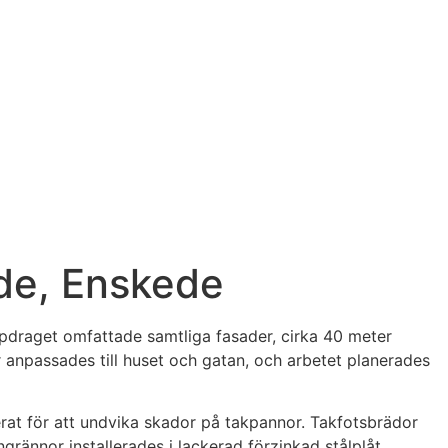
de, Enskede
Uppdraget omfattade samtliga fasader, cirka 40 meter
 anpassades till huset och gatan, och arbetet planerades
rat för att undvika skador på takpannor. Takfotsbrädor
ännor installerades i lackerad förzinkad stålplåt,