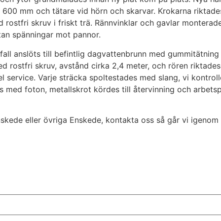
00 mm och tätare vid hörn och skarvar. Krokarna riktades 
d rostfri skruv i friskt trä. Rännvinklar och gavlar monte
utan spänningar mot pannor.
 fall anslöts till befintlig dagvattenbrunn med gummitätni
tfri skruv, avstånd cirka 2,4 meter, och rören riktades me
el service. Varje sträcka spoltestades med slang, vi kontrol
s med foton, metallskrot kördes till återvinning och arbet
kede eller övriga Enskede, kontakta oss så går vi igenom 