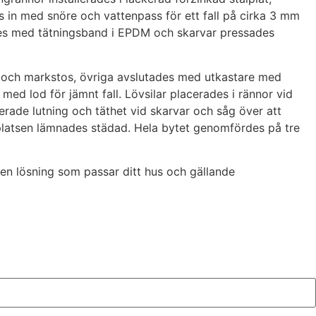
in med snöre och vattenpass för ett fall på cirka 3 mm
rades med tätningsband i EPDM och skarvar pressades
ng och markstos, övriga avslutades med utkastare med
d lod för jämnt fall. Lövsilar placerades i rännor vid
lerade lutning och täthet vid skarvar och såg över att
splatsen lämnades städad. Hela bytet genomfördes på tre
en lösning som passar ditt hus och gällande