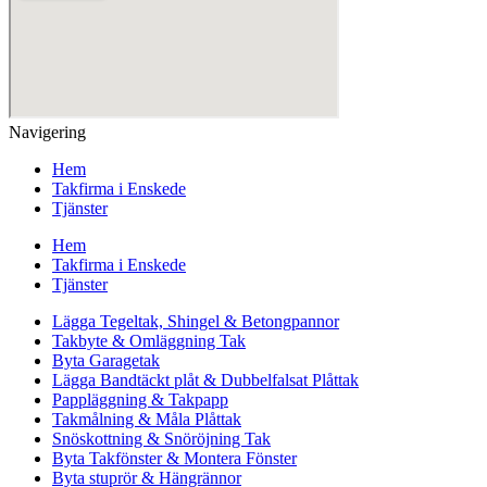
Navigering
Hem
Takfirma i Enskede
Tjänster
Hem
Takfirma i Enskede
Tjänster
Lägga Tegeltak, Shingel & Betongpannor
Takbyte & Omläggning Tak
Byta Garagetak
Lägga Bandtäckt plåt & Dubbelfalsat Plåttak
Pappläggning & Takpapp
Takmålning & Måla Plåttak
Snöskottning & Snöröjning Tak
Byta Takfönster & Montera Fönster
Byta stuprör & Hängrännor