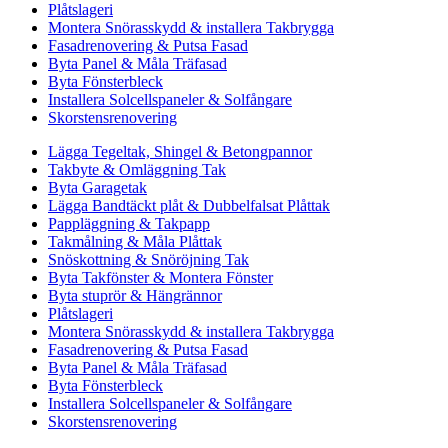
Plåtslageri
Montera Snörasskydd & installera Takbrygga
Fasadrenovering & Putsa Fasad
Byta Panel & Måla Träfasad
Byta Fönsterbleck
Installera Solcellspaneler & Solfångare
Skorstensrenovering
Lägga Tegeltak, Shingel & Betongpannor
Takbyte & Omläggning Tak
Byta Garagetak
Lägga Bandtäckt plåt & Dubbelfalsat Plåttak
Pappläggning & Takpapp
Takmålning & Måla Plåttak
Snöskottning & Snöröjning Tak
Byta Takfönster & Montera Fönster
Byta stuprör & Hängrännor
Plåtslageri
Montera Snörasskydd & installera Takbrygga
Fasadrenovering & Putsa Fasad
Byta Panel & Måla Träfasad
Byta Fönsterbleck
Installera Solcellspaneler & Solfångare
Skorstensrenovering