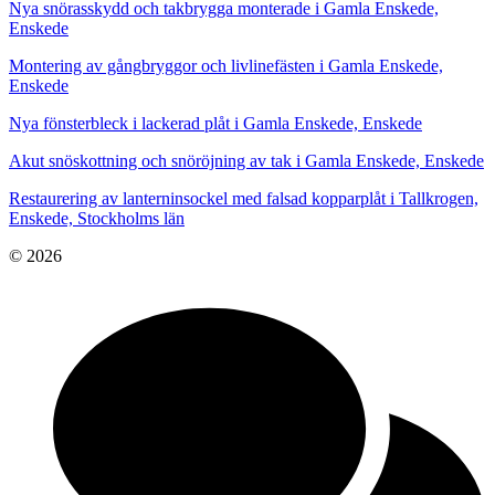
Nya snörasskydd och takbrygga monterade i Gamla Enskede,
Enskede
Montering av gångbryggor och livlinefästen i Gamla Enskede,
Enskede
Nya fönsterbleck i lackerad plåt i Gamla Enskede, Enskede
Akut snöskottning och snöröjning av tak i Gamla Enskede, Enskede
Restaurering av lanterninsockel med falsad kopparplåt i Tallkrogen,
Enskede, Stockholms län
© 2026