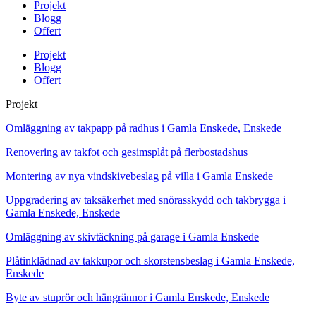
Projekt
Blogg
Offert
Projekt
Blogg
Offert
Projekt
Omläggning av takpapp på radhus i Gamla Enskede, Enskede
Renovering av takfot och gesimsplåt på flerbostadshus
Montering av nya vindskivebeslag på villa i Gamla Enskede
Uppgradering av taksäkerhet med snörasskydd och takbrygga i
Gamla Enskede, Enskede
Omläggning av skivtäckning på garage i Gamla Enskede
Plåtinklädnad av takkupor och skorstensbeslag i Gamla Enskede,
Enskede
Byte av stuprör och hängrännor i Gamla Enskede, Enskede