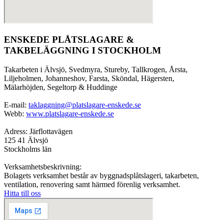
ENSKEDE PLÅTSLAGARE &
TAKBELÄGGNING I STOCKHOLM
Takarbeten i Älvsjö, Svedmyra, Stureby, Tallkrogen, Årsta,
Liljeholmen, Johanneshov, Farsta, Sköndal, Hägersten,
Mälarhöjden, Segeltorp & Huddinge
E-mail:
taklaggning@platslagare-enskede.se
Webb:
www.platslagare-enskede.se
Adress: Järflottavägen
125 41 Älvsjö
Stockholms län
Verksamhetsbeskrivning:
Bolagets verksamhet består av byggnadsplåtslageri, takarbeten,
ventilation, renovering samt härmed förenlig verksamhet.
Hitta till oss