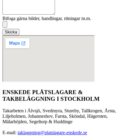
Bifoga gärna bilder, handlingar, ritningar m.m.
Skicka
ENSKEDE PLÅTSLAGARE &
TAKBELÄGGNING I STOCKHOLM
Takarbeten i Älvsjö, Svedmyra, Stureby, Tallkrogen, Årsta,
Liljeholmen, Johanneshov, Farsta, Sköndal, Hägersten,
Mälarhöjden, Segeltorp & Huddinge
E-mail:
taklaggning@platslagare-enskede.se