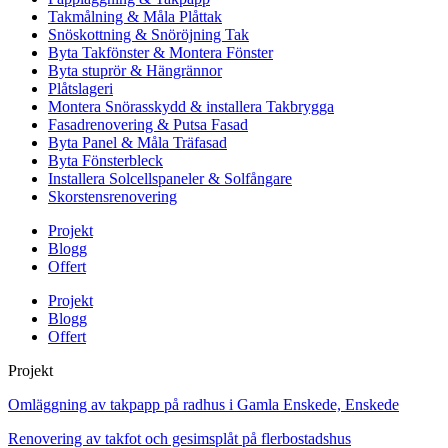
Takmålning & Måla Plåttak
Snöskottning & Snöröjning Tak
Byta Takfönster & Montera Fönster
Byta stuprör & Hängrännor
Plåtslageri
Montera Snörasskydd & installera Takbrygga
Fasadrenovering & Putsa Fasad
Byta Panel & Måla Träfasad
Byta Fönsterbleck
Installera Solcellspaneler & Solfångare
Skorstensrenovering
Projekt
Blogg
Offert
Projekt
Blogg
Offert
Projekt
Omläggning av takpapp på radhus i Gamla Enskede, Enskede
Renovering av takfot och gesimsplåt på flerbostadshus