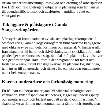
strikta rutiner för arbetsmiljö, fallskydd och ordning på arbetsplatsen.
För BRF och fastighetsägare erbjuder vi planering som tar hänsyn
till boendemiljö, logistik och tidsfönster – smidigt, tryggt och
välorganiserat.
Takläggare & plåtslagare i Gamla
Skogskyrkogården
Vår styrka är kombinationen av tak- och plåtslagerikompetens. I
området kring Gamla Skogskyrkogården finns varierad bebyggelse
med olika krav på stil, detaljlösningar och material. Vi hanterar allt
från takpannor till band- och skivtäckning samt skickligt utformade
plåtdetaljer som skorstensbeslag, ränndalar, fotplåt, nock, vindskivor
och genomföringar. Rätt utförd plåt är avgörande för täthet och
livslängd – särskilt runt känsliga skarvar. Vi planerar logistik noga,
tar hänsyn till innergårdar och gångstråk, och skyddar omgivningen
under hela entreprenaden.
Korrekt underarbete och fackmässig montering
Ett hållbart tak börjar under ytan. Vi säkerställer bärighet och
ventilation, byter råspont där det behövs, lägger ny underlagspapp
och monterar strö- och bärläkt med rätt avstånd och infästning. Vi
skapar säker avrinning med noggrant satta rännor och stuprör, tätar