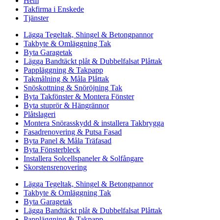
Hem
Takfirma i Enskede
Tjänster
Lägga Tegeltak, Shingel & Betongpannor
Takbyte & Omläggning Tak
Byta Garagetak
Lägga Bandtäckt plåt & Dubbelfalsat Plåttak
Pappläggning & Takpapp
Takmålning & Måla Plåttak
Snöskottning & Snöröjning Tak
Byta Takfönster & Montera Fönster
Byta stuprör & Hängrännor
Plåtslageri
Montera Snörasskydd & installera Takbrygga
Fasadrenovering & Putsa Fasad
Byta Panel & Måla Träfasad
Byta Fönsterbleck
Installera Solcellspaneler & Solfångare
Skorstensrenovering
Lägga Tegeltak, Shingel & Betongpannor
Takbyte & Omläggning Tak
Byta Garagetak
Lägga Bandtäckt plåt & Dubbelfalsat Plåttak
Pappläggning & Takpapp