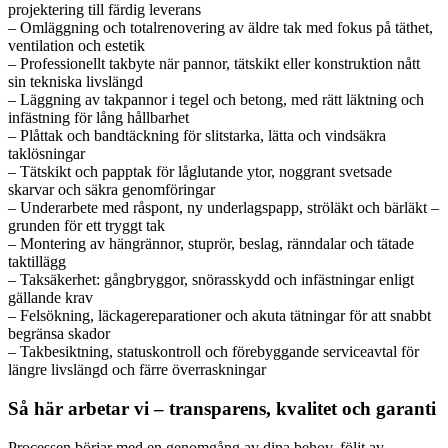
projektering till färdig leverans
– Omläggning och totalrenovering av äldre tak med fokus på täthet,
ventilation och estetik
– Professionellt takbyte när pannor, tätskikt eller konstruktion nått
sin tekniska livslängd
– Läggning av takpannor i tegel och betong, med rätt läktning och
infästning för lång hållbarhet
– Plåttak och bandtäckning för slitstarka, lätta och vindsäkra
taklösningar
– Tätskikt och papptak för låglutande ytor, noggrant svetsade
skarvar och säkra genomföringar
– Underarbete med råspont, ny underlagspapp, ströläkt och bärläkt –
grunden för ett tryggt tak
– Montering av hängrännor, stuprör, beslag, ränndalar och tätade
taktillägg
– Taksäkerhet: gångbryggor, snörasskydd och infästningar enligt
gällande krav
– Felsökning, läckagereparationer och akuta tätningar för att snabbt
begränsa skador
– Takbesiktning, statuskontroll och förebyggande serviceavtal för
längre livslängd och färre överraskningar
Så här arbetar vi – transparens, kvalitet och garanti
Processen börjar med en genomgång av dina behov, följt av