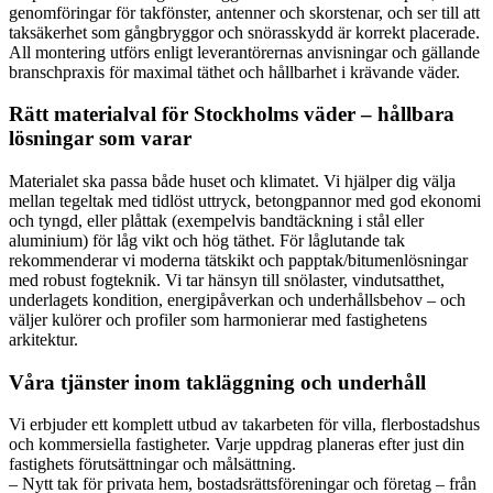
genomföringar för takfönster, antenner och skorstenar, och ser till att
taksäkerhet som gångbryggor och snörasskydd är korrekt placerade.
All montering utförs enligt leverantörernas anvisningar och gällande
branschpraxis för maximal täthet och hållbarhet i krävande väder.
Rätt materialval för Stockholms väder – hållbara
lösningar som varar
Materialet ska passa både huset och klimatet. Vi hjälper dig välja
mellan tegeltak med tidlöst uttryck, betongpannor med god ekonomi
och tyngd, eller plåttak (exempelvis bandtäckning i stål eller
aluminium) för låg vikt och hög täthet. För låglutande tak
rekommenderar vi moderna tätskikt och papptak/bitumenlösningar
med robust fogteknik. Vi tar hänsyn till snölaster, vindutsatthet,
underlagets kondition, energipåverkan och underhållsbehov – och
väljer kulörer och profiler som harmonierar med fastighetens
arkitektur.
Våra tjänster inom takläggning och underhåll
Vi erbjuder ett komplett utbud av takarbeten för villa, flerbostadshus
och kommersiella fastigheter. Varje uppdrag planeras efter just din
fastighets förutsättningar och målsättning.
– Nytt tak för privata hem, bostadsrättsföreningar och företag – från