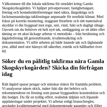
Välkommen till din lokala takfirma för området kring Gamla
Skogskyrkogården. Vi hjälper privatpersoner, fastighetsägare,
företag och bostadsrättsföreningar med säkra, långsiktiga och
fackmannamässiga taklösningar anpassade för nordiskt klimat. Med
fokus på korrekt montering, noggrant förarbete och rätt materialval
skyddar vi din byggnad mot regn, snö, vind, fukt och dagligt slitage.
Oavsett om du behöver ett helt nytt tak, omläggning av ett äldre eller
tätning av ett akut läckage arbetar vi metodiskt – från besiktning och
åtgärdsförslag till genomförande, kvalitetssäkring och
dokumentation. Vi utför arbeten på både lutande tak och låglutande
ytor, alltid med stor hänsyn till säkerhet, estetik och hållbarhet över
tid.
Söker du en pålitlig takfirma nära Gamla
Skogskyrkogården? Skicka din förfrågan
idag
Rätt åtgärd sparar pengar och minskar risken för framtida problem.
Vi analyserar takets skick, mäter fukt där det behövs och
rekommenderar en lösning som passar byggnadens konstruktion och
din budget. Du får en tydlig offert, realistisk tidplan och löpande
uppdateringar under projektet. Vi arbetar enligt branschregler,
använder kvalitetsmaterial med dokumenterade garantier och följer