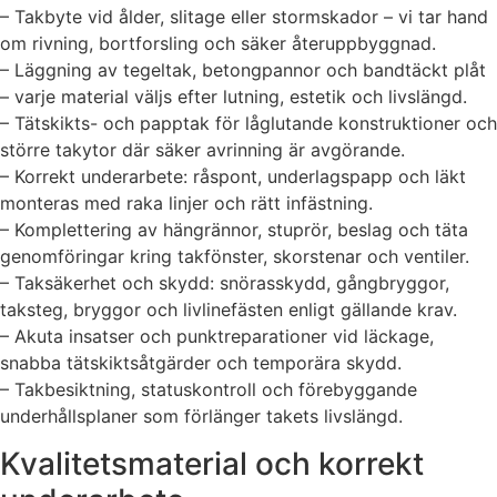
– Takbyte vid ålder, slitage eller stormskador – vi tar hand
om rivning, bortforsling och säker återuppbyggnad.
– Läggning av tegeltak, betongpannor och bandtäckt plåt
– varje material väljs efter lutning, estetik och livslängd.
– Tätskikts- och papptak för låglutande konstruktioner och
större takytor där säker avrinning är avgörande.
– Korrekt underarbete: råspont, underlagspapp och läkt
monteras med raka linjer och rätt infästning.
– Komplettering av hängrännor, stuprör, beslag och täta
genomföringar kring takfönster, skorstenar och ventiler.
– Taksäkerhet och skydd: snörasskydd, gångbryggor,
taksteg, bryggor och livlinefästen enligt gällande krav.
– Akuta insatser och punktreparationer vid läckage,
snabba tätskiktsåtgärder och temporära skydd.
– Takbesiktning, statuskontroll och förebyggande
underhållsplaner som förlänger takets livslängd.
Kvalitetsmaterial och korrekt