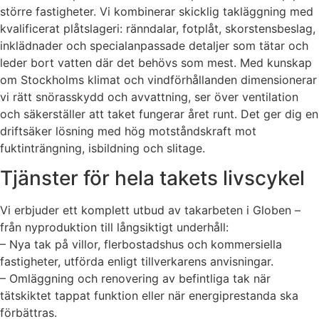
större fastigheter. Vi kombinerar skicklig takläggning med
kvalificerat plåtslageri: ränndalar, fotplåt, skorstensbeslag,
inklädnader och specialanpassade detaljer som tätar och
leder bort vatten där det behövs som mest. Med kunskap
om Stockholms klimat och vindförhållanden dimensionerar
vi rätt snörasskydd och avvattning, ser över ventilation
och säkerställer att taket fungerar året runt. Det ger dig en
driftsäker lösning med hög motståndskraft mot
fuktinträngning, isbildning och slitage.
Tjänster för hela takets livscykel
Vi erbjuder ett komplett utbud av takarbeten i Globen –
från nyproduktion till långsiktigt underhåll:
– Nya tak på villor, flerbostadshus och kommersiella
fastigheter, utförda enligt tillverkarens anvisningar.
– Omläggning och renovering av befintliga tak när
tätskiktet tappat funktion eller när energiprestanda ska
förbättras.