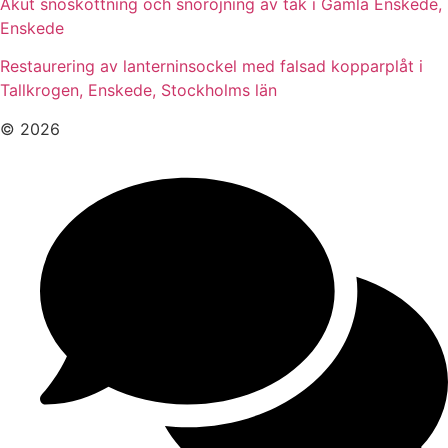
Akut snöskottning och snöröjning av tak i Gamla Enskede,
Enskede
Restaurering av lanterninsockel med falsad kopparplåt i
Tallkrogen, Enskede, Stockholms län
© 2026