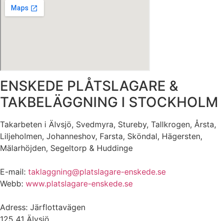
ENSKEDE PLÅTSLAGARE &
TAKBELÄGGNING I STOCKHOLM
Takarbeten i Älvsjö, Svedmyra, Stureby, Tallkrogen, Årsta,
Liljeholmen, Johanneshov, Farsta, Sköndal, Hägersten,
Mälarhöjden, Segeltorp & Huddinge
E-mail:
taklaggning@platslagare-enskede.se
Webb:
www.platslagare-enskede.se
Adress: Järflottavägen
125 41 Älvsjö