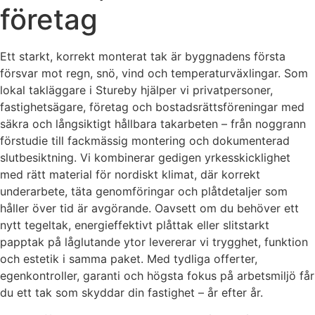
företag
Ett starkt, korrekt monterat tak är byggnadens första
försvar mot regn, snö, vind och temperaturväxlingar. Som
lokal takläggare i Stureby hjälper vi privatpersoner,
fastighetsägare, företag och bostadsrättsföreningar med
säkra och långsiktigt hållbara takarbeten – från noggrann
förstudie till fackmässig montering och dokumenterad
slutbesiktning. Vi kombinerar gedigen yrkesskicklighet
med rätt material för nordiskt klimat, där korrekt
underarbete, täta genomföringar och plåtdetaljer som
håller över tid är avgörande. Oavsett om du behöver ett
nytt tegeltak, energieffektivt plåttak eller slitstarkt
papptak på låglutande ytor levererar vi trygghet, funktion
och estetik i samma paket. Med tydliga offerter,
egenkontroller, garanti och högsta fokus på arbetsmiljö får
du ett tak som skyddar din fastighet – år efter år.