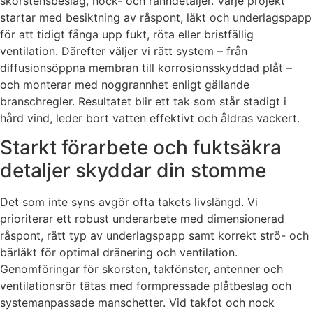
skorstensbeslag, nock- och ränndetaljer. Varje projekt
startar med besiktning av råspont, läkt och underlagspapp
för att tidigt fånga upp fukt, röta eller bristfällig
ventilation. Därefter väljer vi rätt system – från
diffusionsöppna membran till korrosionsskyddad plåt –
och monterar med noggrannhet enligt gällande
branschregler. Resultatet blir ett tak som står stadigt i
hård vind, leder bort vatten effektivt och åldras vackert.
Starkt förarbete och fuktsäkra
detaljer skyddar din stomme
Det som inte syns avgör ofta takets livslängd. Vi
prioriterar ett robust underarbete med dimensionerad
råspont, rätt typ av underlagspapp samt korrekt strö- och
bärläkt för optimal dränering och ventilation.
Genomföringar för skorsten, takfönster, antenner och
ventilationsrör tätas med formpressade plåtbeslag och
systemanpassade manschetter. Vid takfot och nock